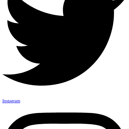
Instagram