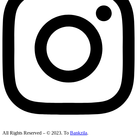
All Rights Reserved – © 2023. To
Bankzila
.