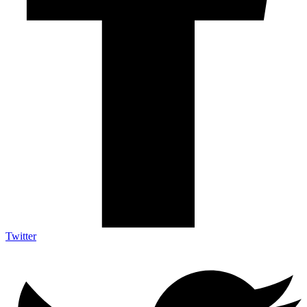
Twitter