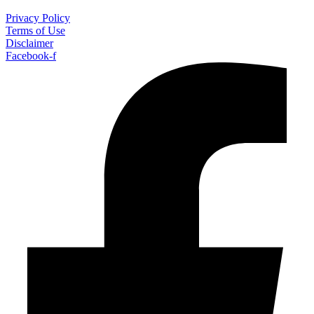
Privacy Policy
Terms of Use
Disclaimer
Facebook-f