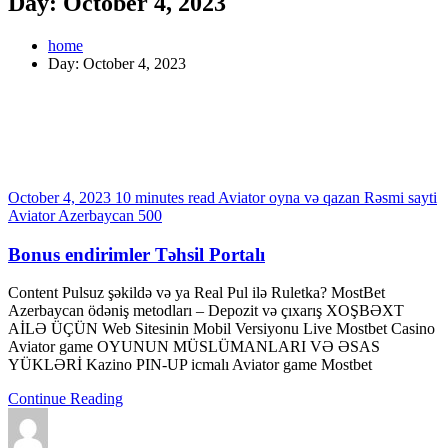
Day:
October 4, 2023
home
Day:
October 4, 2023
October 4, 2023
10 minutes read
Aviator oyna və qazan Rəsmi sayti
Aviator Azerbaycan 500
Bonus endirimler Təhsil Portalı
Content Pulsuz şəkildə və ya Real Pul ilə Ruletka? MostBet
Azerbaycan ödəniş metodları – Depozit və çıxarış XOŞBƏXT
AİLƏ ÜÇÜN Web Sitesinin Mobil Versiyonu Live Mostbet Casino
Aviator game OYUNUN MÜSLÜMANLARI VƏ ƏSAS
YÜKLƏRİ Kazino PIN-UP icmalı Aviator game Mostbet
Continue Reading