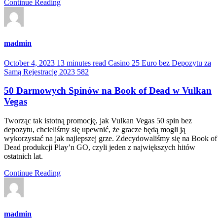
Continue Reading
madmin
October 4, 2023
13 minutes read
Casino 25 Euro bez Depozytu za
Samą Rejestrację 2023 582
50 Darmowych Spinów na Book of Dead w Vulkan
Vegas
Tworząc tak istotną promocję, jak Vulkan Vegas 50 spin bez
depozytu, chcieliśmy się upewnić, że gracze będą mogli ją
wykorzystać na jak najlepszej grze. Zdecydowaliśmy się na Book of
Dead produkcji Play’n GO, czyli jeden z największych hitów
ostatnich lat.
Continue Reading
madmin