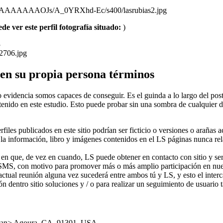
AAAAAAAAOJs/A_0YRXhd-Ec/s400/lasrubias2.jpg
e ver este perfil fotografía situado:
)
3
2706.jpg
en su propia persona términos
idencia somos capaces de conseguir. Es el guinda a lo largo del postre.
ido en este estudio. Esto puede probar sin una sombra de cualquier d
les publicados en este sitio podrían ser ficticio o versiones o arañas a
la información, libro y imágenes contenidos en el LS páginas nunca rela
 en que, de vez en cuando, LS puede obtener en contacto con sitio y ser
 SMS, con motivo para promover más o más amplio participación en nuest
actual reunión alguna vez sucederá entre ambos tú y LS, y esto el inte
n dentro sitio soluciones y / o para realizar un seguimiento de usuario t
pan>
Agoura,
CA,
91301,
USA