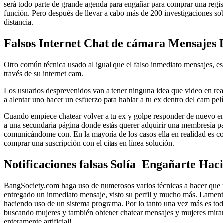
será todo parte de grande agenda para engañar para comprar una registr
función. Pero después de llevar a cabo más de 200 investigaciones so
distancia.
Falsos Internet Chat de cámara Mensajes 
Otro común técnica usado al igual que el falso inmediato mensajes, e
través de su internet cam.
Los usuarios desprevenidos van a tener ninguna idea que video en real
a alentar uno hacer un esfuerzo para hablar a tu ex dentro del cam pelí
Cuando empiece chatear volver a tu ex y golpe responder de nuevo ent
a una secundaria página donde estás querer adquirir una membresía para
comunicándome con. En la mayoría de los casos ella en realidad es com
comprar una suscripción con el citas en línea solución.
Notificaciones falsas Solía ​​ Engañarte Hac
BangSociety.com haga uso de numerosos varios técnicas a hacer que mej
entregado un inmediato mensaje, visto su perfil y mucho más. Lament
haciendo uso de un sistema programa. Por lo tanto una vez más es todo
buscando mujeres y también obtener chatear mensajes y mujeres mirand
enteramente artificial!