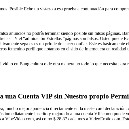
imos. Posible Eche un vistazo a esa prueba a continuación para comprend
 falso anuncios no podría terminar siendo posible sin falsos páginas. B
llas”. Y el “admiración Estrellas “páginas son falsos. Usted puede Ech
nitivamente sepa es es un prfoile de hacer confiar. Este es básicamente el
s femenino perfil que notamos en el sitio de Internet era en realidad una
ividuo en Bang cultura o de otra manera no todo lo que necesita para rea
a una Cuenta VIP sin Nuestro propio Permi
, mucho mejor apariencia directamente en la mastercard declaración. o
ás inmediatamente inscrito y mejorado a una cuenta VIP como puede ver 
s a VibeVideo.com, así como $ 28.87 cada mes a VideoErotic.com. Estos 