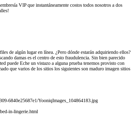
 membresía VIP que instantáneamente costos todos nosotros a dos
lles!
iles de algún lugar en línea. ¿Pero dónde estarán adquiriendo ellos?
cando damas es el centro de esto fraudulencia. Sin bien parecido
 Usted puede Eche un vistazo a alguna prueba tenemos provisto con
ormado que varios de los sitios los siguientes son maduro imagen sitios
34-8309-6840e25687e1/YooniqImages_104864183.jpg
ed-in-lingerie.html