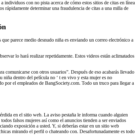
a individuos con no pista acerca de cómo estos sitios de citas en línea
os rápidamente determinar una fraudulencia de citas a una milla de
ón
os que parece medio desnudo niña es enviando un correo electrónico a
servar lo hará realizar repetidamente. Estos videos están aclimatados
ara comunicarse con otros usuarios”. Después de eso acabarás llevado
 niña dentro del película no ‘ t en vivo y esta mujer es no
cado por el empleados de BangSociety.com. Todo un truco para llegar a
érdida en el sitio web. La aviso pestaña le informa cuando alguien
todos falsos mujeres así como el anuncios tienden a ser enviados
iando exposición a usted. Y, si deberías estar en un sitio web
chicas mirando el perfil o chateando con. Desafortunadamente es todo