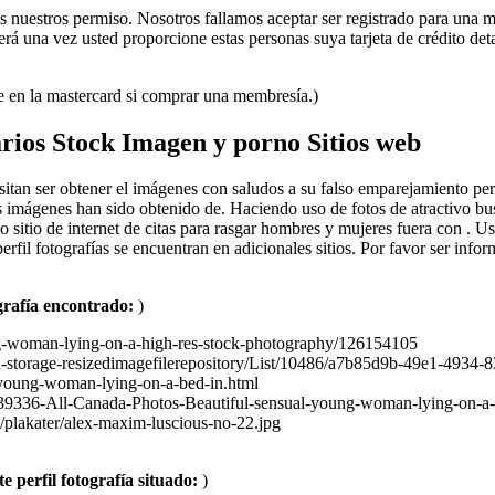
os nuestros permiso. Nosotros fallamos aceptar ser registrado para una
á una vez usted proporcione estas personas suya tarjeta de crédito deta
e en la mastercard si comprar una membresía.)
arios Stock Imagen y porno Sitios web
sitan ser obtener el imágenes con saludos a su falso emparejamiento perf
imágenes han sido obtenido de. Haciendo uso de fotos de atractivo bus
so sitio de internet de citas para rasgar hombres y mujeres fuera con .
 perfil fotografías se encuentran en adicionales sitios. Por favor ser inf
ografía encontrado:
)
ung-woman-lying-on-a-high-res-stock-photography/126154105
ta-storage-resizedimagefilerepository/List/10486/a7b85d9b-49e1-49
young-woman-lying-on-a-bed-in.html
p39336-All-Canada-Photos-Beautiful-sensual-young-woman-lying-on-a-b
plakater/alex-maxim-luscious-no-22.jpg
 perfil fotografía situado:
)