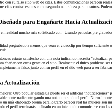
o con su falso sitio web de citas. Estos comunicaciones parecen reales 
bre citas contras esto es como segundo naturaleza para nosotros. Podem
Diseñado para Engañarte Hacia Actualizaci
s en realidad mucho más sofisticado con . Usando películas pre grabad
idad pregrabado a menos que vean el videoclip por tiempo suficiente ob
cula.
onces estarás satisfecho con una nota indicando necesita “actualizar p
 charlar con otros gente en el sitio. Realmente el único problema ser tu
pletamente falso, junto con su perfil en el sitio web pasa a ser fabri
ia Actualización
orar. Otro popular estrategia puede ser el artificial “notificaciones” p
ablemente nadie entregando una nota o mirando el perfil. Normalmente 
 un más elaborado broma para lograrlo parecer real las mujeres son inic
o el perfil terminarás inclinado en un intento de comunicarse con las 