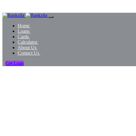
Home
Loans
Cards
Calculator
About Us
Contact Us
Get Loan