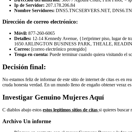
Ip de Servidor:
207.178.206.84
Nombre Servidores:
DNS5.TNCSERVERS.NET, DNS6.T
Dirección de correo electrónico:
Móvil:
877-260-6065
Detalles:
12-14 Kennedy Avenue, {1er|primer piso, lugar de tra
1650 ARLINGTON BUSINESS PARK, THEALE, READI
Correo:
[correo electrónico protegido]
Tenga en cuenta:
Puede terminar cuando quiera visitando el so
Decisión final:
No estamos feliz de informar de este sitio de internet de citas es en 
cruda honesta verdad. En un mundo lleno de engaño obtener veraz e
Investigar Genuino Mujeres Aquí
C
diablos abajo estos
estos legítimos sitios de citas
si quieres buscar 
Archivo Un informe