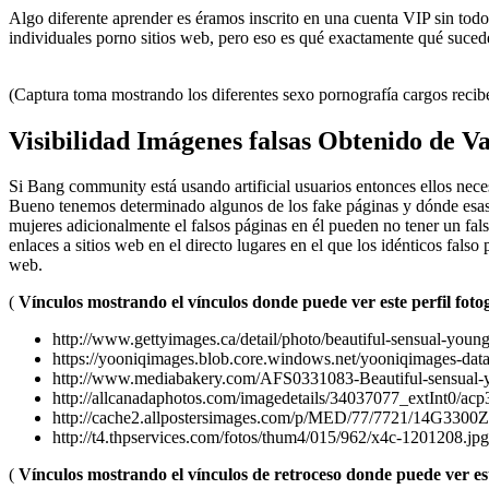
Algo diferente aprender es éramos inscrito en una cuenta VIP sin tod
individuales porno sitios web, pero eso es qué exactamente qué suceder
(Captura toma mostrando los diferentes sexo pornografía cargos recib
Visibilidad Imágenes falsas Obtenido de V
Si Bang community está usando artificial usuarios entonces ellos nece
Bueno tenemos determinado algunos de los fake páginas y dónde esas 
mujeres adicionalmente el falsos páginas en él pueden no tener un fal
enlaces a sitios web en el directo lugares en el que los idénticos falso
web.
(
Vínculos mostrando el vínculos donde puede ver este perfil fot
http://www.gettyimages.ca/detail/photo/beautiful-sensual-yo
https://yooniqimages.blob.core.windows.net/yooniqimages-da
http://www.mediabakery.com/AFS0331083-Beautiful-sensual-
http://allcanadaphotos.com/imagedetails/34037077_extInt0/ac
http://cache2.allpostersimages.com/p/MED/77/7721/14G3300Z/
http://t4.thpservices.com/fotos/thum4/015/962/x4c-1201208.jpg
(
Vínculos mostrando el vínculos de retroceso donde puede ver este