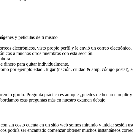
imágenes y películas de ti mismo
reos electrónicos, visto propio perfil y le envió un correo electrónico.
trónicos a muchos otros miembros con esta sección.
ahora.
 dinero para quitar individualmente.
 como por ejemplo edad , lugar (nación, ciudad & amp; código postal), 
mio gordo. Pregunta práctica es aunque ¿puedes de hecho cumplir y bang
abordamos esas preguntas más en nuestro examen debajo.
s con sin costo cuenta en un sitio web somos mirando y iniciar sesión 
chicos podría ser encantado comenzar obtener muchos instantáneos corre