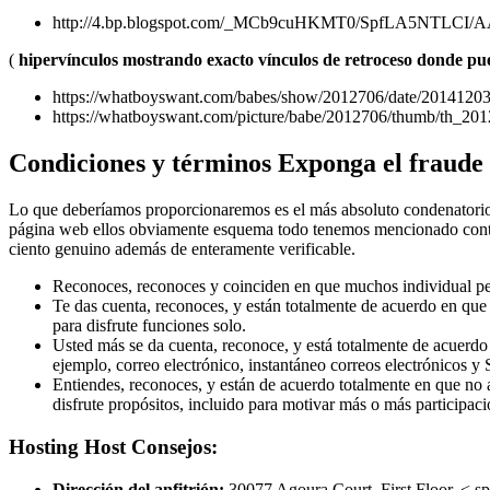
http://4.bp.blogspot.com/_MCb9cuHKMT0/SpfLA5NTLCI/
(
hipervínculos mostrando exacto vínculos de retroceso donde pued
https://whatboyswant.com/babes/show/2012706/date/2014120
https://whatboyswant.com/picture/babe/2012706/thumb/th_201
Condiciones y términos Exponga el fraude 
Lo que deberíamos proporcionaremos es el más absoluto condenatorio ev
página web ellos obviamente esquema todo tenemos mencionado conten
ciento genuino además de enteramente verificable.
Reconoces, reconoces y coinciden en que muchos individual perfi
Te das cuenta, reconoces, y están totalmente de acuerdo en que 
para disfrute funciones solo.
Usted más se da cuenta, reconoce, y está totalmente de acuerdo
ejemplo, correo electrónico, instantáneo correos electrónicos y
Entiendes, reconoces, y están de acuerdo totalmente en que no 
disfrute propósitos, incluido para motivar más o más participació
Hosting Host Consejos:
Dirección del anfitrión:
30077 Agoura Court,
First Floor,
< s