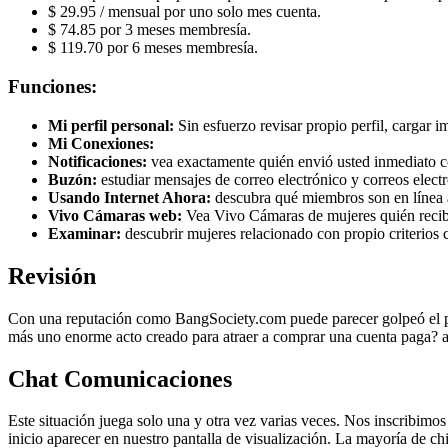
$ 29.95 / mensual por uno solo mes cuenta.
$ 74.85 por 3 meses membresía.
$ 119.70 por 6 meses membresía.
Funciones:
Mi perfil personal:
Sin esfuerzo revisar propio perfil, cargar 
Mi Conexiones:
Notificaciones:
vea exactamente quién envió usted inmediato cor
Buzón:
estudiar mensajes de correo electrónico y correos elec
Usando Internet Ahora:
descubra qué miembros son en línea 
Vivo Cámaras web:
Vea Vivo Cámaras de mujeres quién recibe
Examinar:
descubrir mujeres relacionado con propio criterios
Revisión
Con una reputación como BangSociety.com puede parecer golpeó el pre
más uno enorme acto creado para atraer a comprar una cuenta paga? 
Chat Comunicaciones
Este situación juega solo una y otra vez varias veces. Nos inscribimo
inicio aparecer en nuestro pantalla de visualización. La mayoría de 