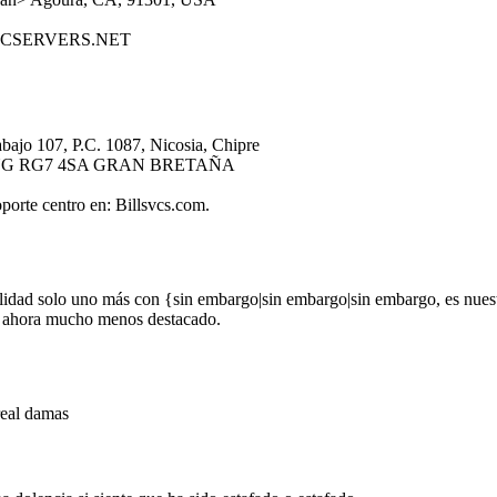
NCSERVERS.NET
bajo 107, P.C. 1087, Nicosia, Chipre
NG RG7 4SA GRAN BRETAÑA
porte centro en: Billsvcs.com.
realidad solo uno más con {sin embargo|sin embargo|sin embargo, es nues
s ahora mucho menos destacado.
real damas