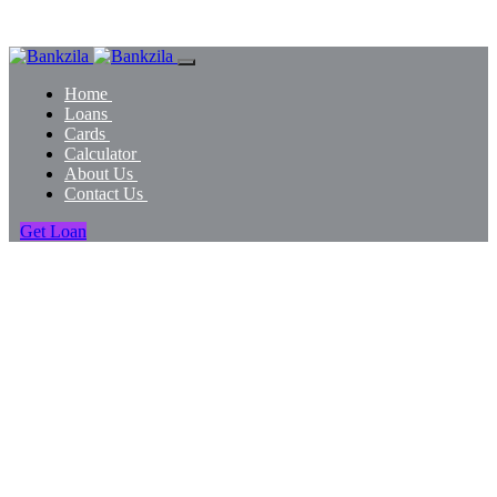
Home
Loans
Cards
Calculator
About Us
Contact Us
Get Loan