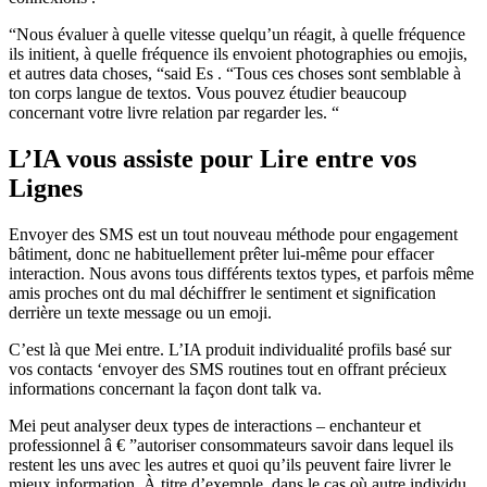
“Nous évaluer à quelle vitesse quelqu’un réagit, à quelle fréquence
ils initient, à quelle fréquence ils envoient photographies ou emojis,
et autres data choses, “said Es . “Tous ces choses sont semblable à
ton corps langue de textos. Vous pouvez étudier beaucoup
concernant votre livre relation par regarder les. “
L’IA vous assiste pour Lire entre vos
Lignes
Envoyer des SMS est un tout nouveau méthode pour engagement
bâtiment, donc ne habituellement prêter lui-même pour effacer
interaction. Nous avons tous différents textos types, et parfois même
amis proches ont du mal déchiffrer le sentiment et signification
derrière un texte message ou un emoji.
C’est là que Mei entre. L’IA produit individualité profils basé sur
vos contacts ‘envoyer des SMS routines tout en offrant précieux
informations concernant la façon dont talk va.
Mei peut analyser deux types de interactions – enchanteur et
professionnel â € ”autoriser consommateurs savoir dans lequel ils
restent les uns avec les autres et quoi qu’ils peuvent faire livrer le
mieux information. À titre d’exemple, dans le cas où autre individu