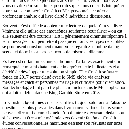
et fournit des idées exploitables aux clients à travers le monde. Si
vous devriez être solitaire et poser des questions conseils interpréter
votre, vous compter le Crushh et Mei personnel accorder en
profondeur analyse qui livre clarté à individuels discussions.
Souvent, c’est difficile à obtenir une lecture de quelqu’un via livre.
Vraiment elle utilise des émoticônes souriantes pour flirter – ou est
elle seulement être courtois? Est il généralement diminuer répondre à
leur messages – ou peut-être il pas que en toi? Ces types de subtiles
se produisent constamment quand vous regardez le online dating
scene, et donc ils causes beaucoup de misère et dilemme.
Es Lee est en fait un technicien homme d’affaires exactement qui
remarqué leurs amis bataillent de interpréter texte indicateurs et a
décidé de développer une solution simple. The Crushh software
fondé en 2017 porter clarté avec le SMS globe via analyser
messages et calculer personnes mariage et curiosité pour discussion.
Son technologie finit par être plus tard inclus dans le Mei application
qui a fait le debut dans le Bing Gamble Store en 2018.
Le Crushh algorithmes crise les chiffres traquer solutions à l’absolue
questions les plus pressantes dans livre conversations. Leurs scores
peuvent dire utilisateurs si quelqu’un d’autre est écrasant dedans ou
si ils peuvent être sur le méthode vers devenir fantôme. Crushh
études conversationnelles habitudes dessiner son résultats sur texte
connexions .