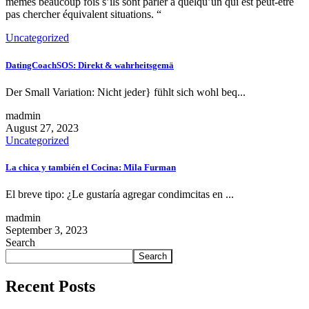
mêmes beaucoup fois s’ils sont parler à quelqu’un qui est peut-être
pas chercher équivalent situations. “
Uncategorized
DatingCoachSOS: Direkt & wahrheitsgemä
Der Small Variation: Nicht jeder} fühlt sich wohl beq...
madmin
August 27, 2023
Uncategorized
La chica y también el Cocina: Mila Furman
El breve tipo: ¿Le gustaría agregar condimсitas en ...
madmin
September 3, 2023
Search
Search
Recent Posts