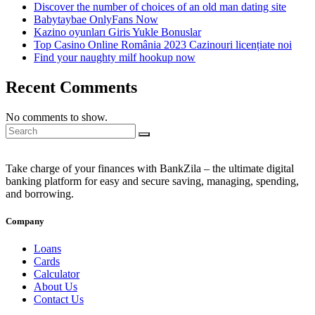
Discover the number of choices of an old man dating site
Babytaybae OnlyFans Now
Kazino oyunları Giris Yukle Bonuslar
Top Casino Online România 2023 Cazinouri licențiate noi
Find your naughty milf hookup now
Recent Comments
No comments to show.
Take charge of your finances with BankZila – the ultimate digital
banking platform for easy and secure saving, managing, spending,
and borrowing.
Company
Loans
Cards
Calculator
About Us
Contact Us