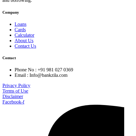
and borrowing.
Company
Loans
Cards
Calculator
About Us
Contact Us
Contact
Phone No : +91 981 027 0369
Email : Info@bankzila.com
Privacy Policy
Terms of Use
Disclaimer
Facebook-f