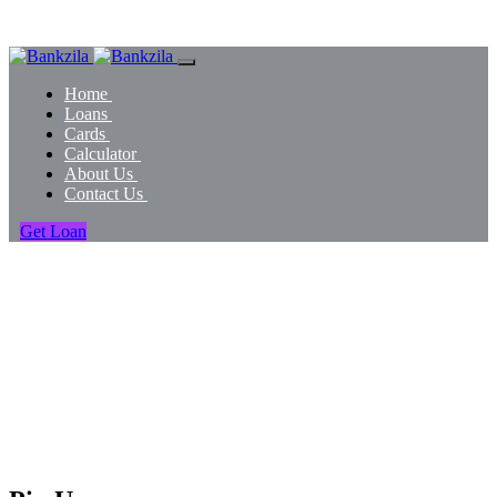
Home
Loans
Cards
Calculator
About Us
Contact Us
Get Loan